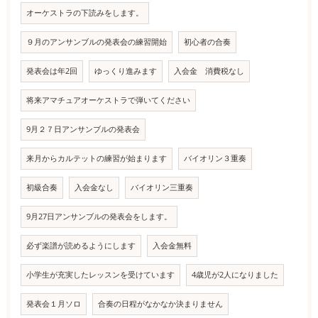
オーケストラの下読みをします。
９月のアンサンブルの発表会の練習開始
初心者の合奏
発表会は年2回
ゆっくり進みます
入会金 消費税なし
将来アマチュアオーケストラで弾いてください
9月２７日アンサンブルの発表会
来月からカルテットの練習が始まります
バイオリン３重奏
初級合奏
入会金なし
バイオリン三重奏
9月27日アンサンブルの発表会をします。
必ず楽譜が読めるようにします
入会金無料
小学生が充実したレッスンを受けています
4歳児が2人になりました
発表会１月ソロ
合奏の日程がなかなか決まりません