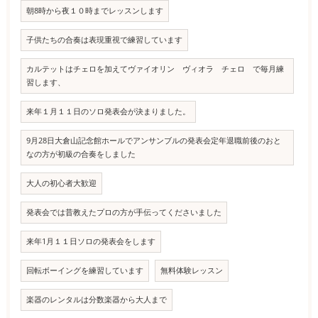
朝8時から夜１０時までレッスンします
子供たちの合奏は表現重視で練習しています
カルテットはチェロを加えてヴァイオリン ヴィオラ チェロ で毎月練
習します、
来年１月１１日のソロ発表会が決まりました。
9月28日大倉山記念館ホールでアンサンブルの発表会定年退職前後のおと
なの方が初級の合奏をしました
大人の初心者大歓迎
発表会では昔教えたプロの方が手伝ってくださいました
来年1月１１日ソロの発表会をします
回転ボーイングを練習しています
無料体験レッスン
楽器のレンタルは分数楽器から大人まで