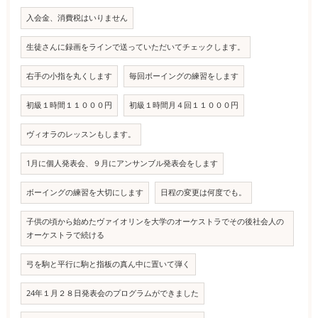
入会金、消費税はいりません
生徒さんに録画をラインで送っていただいてチェックします。
右手の小指を丸くします
毎回ボーイングの練習をします
初級１時間１１０００円
初級１時間月４回１１０００円
ヴィオラのレッスンもします。
1月に個人発表会、９月にアンサンブル発表会をします
ボーイングの練習を大切にします
日程の変更は何度でも。
子供の頃から始めたヴァイオリンを大学のオーケストラでその後社会人の
オーケストラで続ける
弓を駒と平行に駒と指板の真ん中に置いて弾く
24年１月２８日発表会のプログラムができました