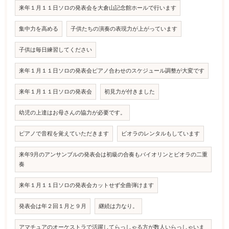
来年１月１１日ソロの発表会を大倉山記念館ホールで行います
集中力を高める
子供たちの演奏の表現力が上がっています
子供は毎日練習してください
来年１月１１日ソロの発表会ピアノ合わせのスケジュール調整が大変です
来年１月１１日ソロの発表会
初見力が付きました
幼児の上達はお母さんの協力が必要です。
ピアノで音程を覚えていただきます
ビオラのレンタルもしています
来年9月のアンサンブルの発表会は初級の合奏もバイオリンとビオラの二重
奏
来年１月１１日ソロの発表会カットせず全曲弾けます
発表会は年２回１月と９月
継続は力なり。
アマチュアのオーケストラで活躍してらっしゃる方が数人いらっしゃいま