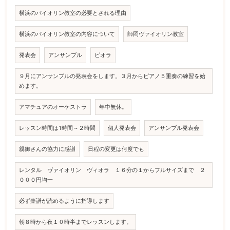
横浜のバイオリン教室の必要とされる理由
横浜のバイオリン教室の内容について
師岡ヴァイオリン教室
発表会
アンサンブル
ビオラ
９月にアンサンブルの発表会をします。３月からピアノ５重奏の練習を始
めます。
アマチュアのオーケストラ
年中無休。
レッスン時間は1時間～２時間
個人発表会
アンサンブル発表会
親御さんの協力に感謝
日程の変更は何度でも
レンタル ヴァイオリン ヴィオラ １６分の１からフルサイズまで ２
０００円均一
必ず楽譜が読めるように指導します
朝８時から夜１０時半までレッスンします。