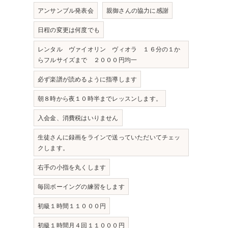
アンサンブル発表会
親御さんの協力に感謝
日程の変更は何度でも
レンタル ヴァイオリン ヴィオラ １６分の１か
らフルサイズまで ２０００円均一
必ず楽譜が読めるように指導します
朝８時から夜１０時半までレッスンします。
入会金、消費税はいりません
生徒さんに録画をラインで送っていただいてチェッ
クします。
右手の小指を丸くします
毎回ボーイングの練習をします
初級１時間１１０００円
初級１時間月４回１１０００円